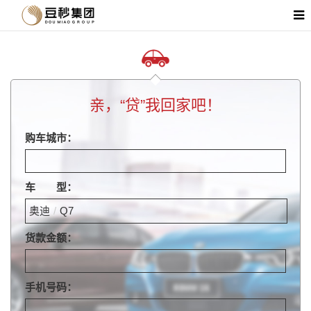
亲，“贷”我回家吧！
购车城市：
车 型：
奥迪
/
Q7
货款金额：
手机号码：