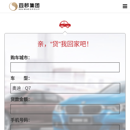
亲，“贷”我回家吧！
购车城市：
车 型：
奥迪
/
Q7
货款金额：
手机号码：