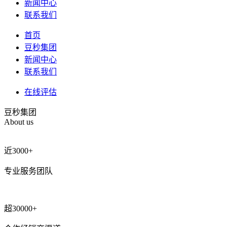
新闻中心
联系我们
首页
豆秒集团
新闻中心
联系我们
在线评估
豆秒集团
About us
近
3000+
专业服务团队
超
30000+